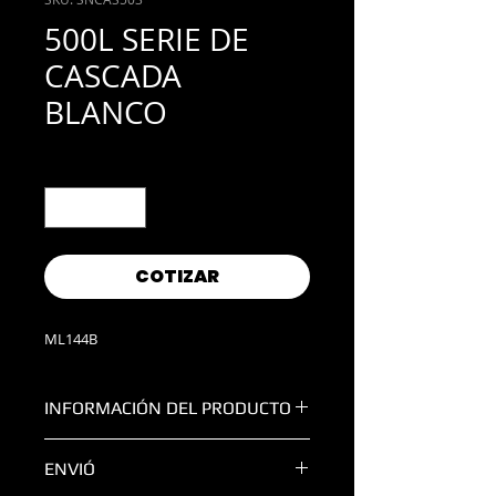
500L SERIE DE
CASCADA
BLANCO
Cantidad
*
COTIZAR
ML144B
INFORMACIÓN DEL PRODUCTO
COLOR:
Blanco
ENVIÓ
VOLTAJE:
120V