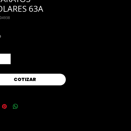
OLARES 63A
404938
D
d
*
COTIZAR