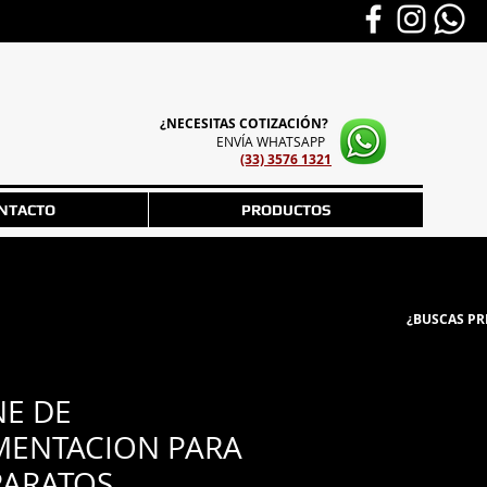
¿NECESITAS COTIZACIÓN?
ENVÍA WHATSAPP
(33) 3576 1321
NTACTO
PRODUCTOS
¿BUSCAS PR
NE DE
MENTACION PARA
PARATOS