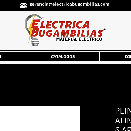
gerencia@electricabugambilias.com
S
CATALOGOS
CO
PEI
ALI
6 A