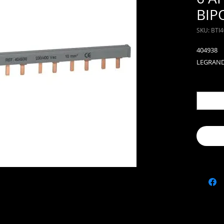
BIP
SKU: BTI
404938
LEGRAN
Cantida