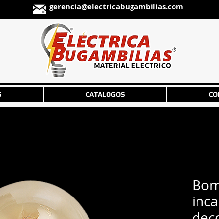
gerencia@electricabugambilias.com
S
CATALOGOS
CO
Bom
inc
deco