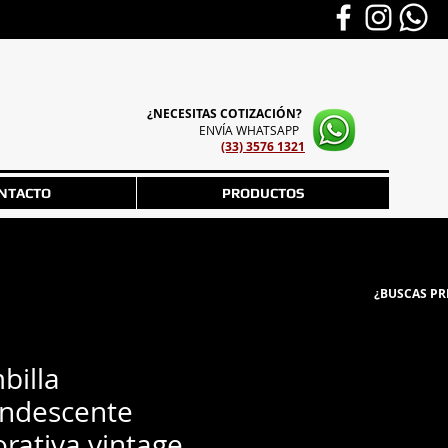
¿NECESITAS COTIZACIÓN?
ENVÍA WHATSAPP
(33) 3576 1321
NTACTO
PRODUCTOS
¿BUSCAS PR
billa
andescente
rativa vintage