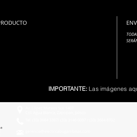
 PRODUCTO
ENV
TODA
SER
IMPORTANTE:
Las imágenes aquí 
Av. López Mateos Sur 1407
Col. Agua Blanca, Zapopan, Jalisco
Tel. (33) 3684 3387/ (33) 3146 0097 / (33) 3684 8702
gerencia@electricabugambilias.com