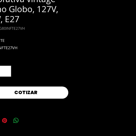
o Globo, 127V,
, E27
G80INFTE27VH
ITE
NFTE27VH
d
*
COTIZAR