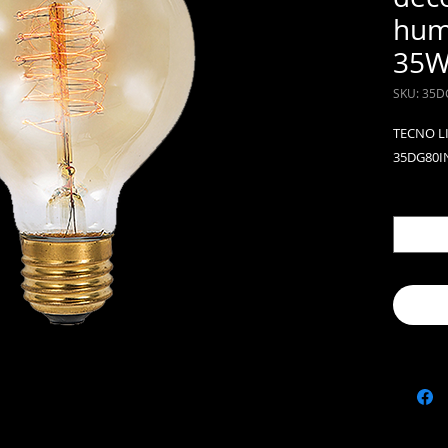
hum
35W
SKU: 35D
TECNO L
35DG80I
Cantida