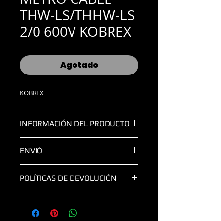
THW-LS/THHW-LS
2/0 600V KOBREX
Agotado
KOBREX
INFORMACIÓN DEL PRODUCTO
CALIBRE:
2/0
ENVIÓ
COLOR:
Negro
MARCA:
Kobrex
TODAS LAS ENTREGAS FUERA DE LA
POLÍTICAS DE DEVOLUCIÓN
ZONA METROPOLITANA DE
GUADALAJARA SERÁN
POR COBRAR.
TODO CAMBIO Y/O DEVOLUCION
CAUSARA UN CARGO DE 20%,
SEGUN SEA EL CASO.