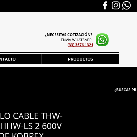
¿NECESITAS COTIZACIÓN?
ENVÍA WHATSAPP
(33) 3576 1321
NTACTO
PRODUCTOS
¿BUSCAS PR
LO CABLE THW-
THHW-LS 2 600V
DE KOBREX