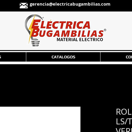
gerencia@electricabugambilias.com
S
CATALOGOS
CO
ROL
LS/
VER