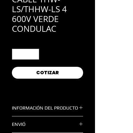
LS/THHW-LS 4
600V VERDE
CONDULAC
Cantidad
*
COTIZAR
INFORMACIÓN DEL PRODUCTO
CALIBRE:
4
ENVIÓ
COLOR:
Verde
MARCA:
Condulac