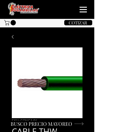
COTIZAR
SKU: CONCA4V
BUSCO PRECIO MAYOREO
CABLE THW-