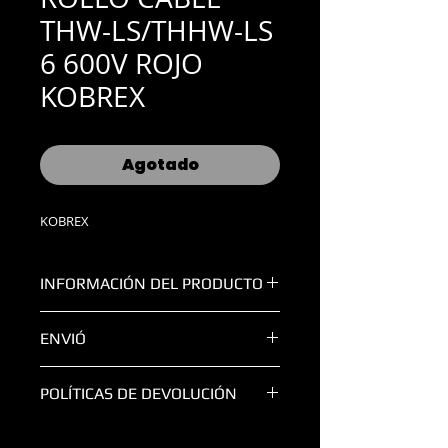
THW-LS/THHW-LS
6 600V ROJO
KOBREX
Agotado
KOBREX
INFORMACIÓN DEL PRODUCTO
CALIBRE:
6
ENVIÓ
COLOR:
Rojo
MARCA:
Kobrex
TODAS LAS ENTREGAS FUERA DE LA
PRESENTACIÓN:
Rollo 100 mts
POLÍTICAS DE DEVOLUCIÓN
ZONA METROPOLITANA DE
GUADALAJARA SERÁN
POR COBRAR.
SE CUENTA CON 48 HORAS PARA