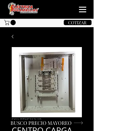
COTIZAR
SKU: BTNE312L1R
BUSCO PRECIO MAYOREO
CENTRO CARGA