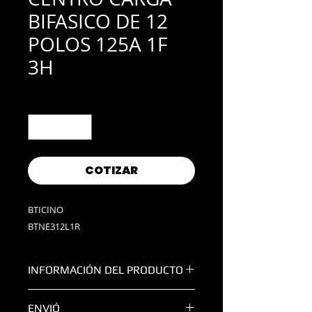
BIFASICO DE 12
POLOS 125A 1F
3H
Cantidad
*
COTIZAR
BTICINO
BTNE312L1R
INFORMACIÓN DEL PRODUCTO
POLOS:
12
ENVIÓ
CORRIENTE NOMINAL:
125A