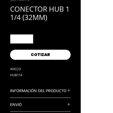
CONECTOR HUB 1
1/4 (32MM)
Cantidad
*
COTIZAR
ANCLO
HUB114
INFORMACIÓN DEL PRODUCTO
MEDIDA:
1 1/4
ENVIÓ
MATERIAL:
ACERO
IP66