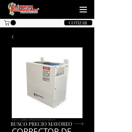
COTIZAR
SKU: MRAVD80002F22012
BUSCO PRECIO MAYOREO
CORRECTOR DE