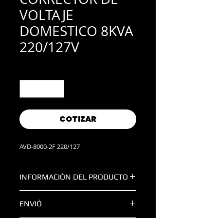
VOLTAJE
DOMESTICO 8KVA
220/127V
Cantidad
*
COTIZAR
AVD-8000-2F 220/127
INFORMACIÓN DEL PRODUCTO
CORRECTOR DE VOLTAJE
ENVIÓ
DOMESTICO 8KVA 2 FASES 220/127V