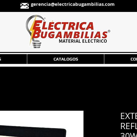
gerencia@electricabugambilias.com
S
CATALOGOS
CO
EXT
REF
30W