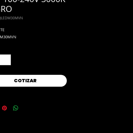
GRO
LQLEDM30MVN
ITE
DM30MVN
d
*
COTIZAR