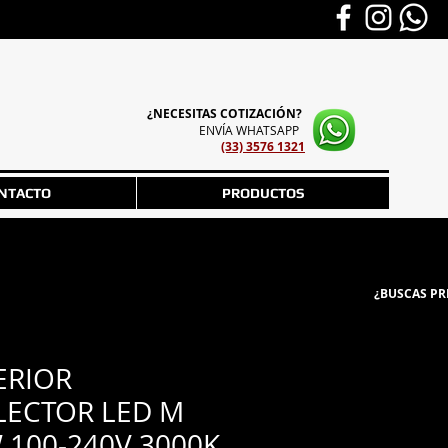
¿NECESITAS COTIZACIÓN?
ENVÍA WHATSAPP
(33) 3576 1321
NTACTO
PRODUCTOS
¿BUSCAS PR
ERIOR
LECTOR LED M
 100-240V 3000K