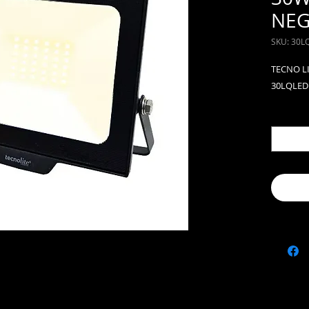
NE
SKU: 30
TECNO L
30LQLE
Cantida