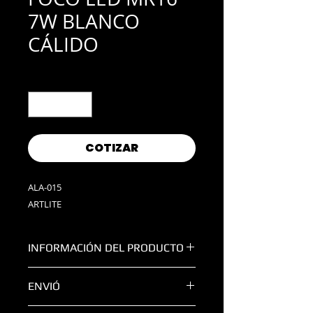
7W BLANCO
CÁLIDO
Cantidad
*
COTIZAR
ALA-015
ARTLITE
INFORMACIÓN DEL PRODUCTO
COSUMO:
7W
ENVIÓ
VOLTAJE:
90-260V
TEMPERATURA:
Blanco Cálido
TODAS LAS ENTREGAS FUERA DE LA