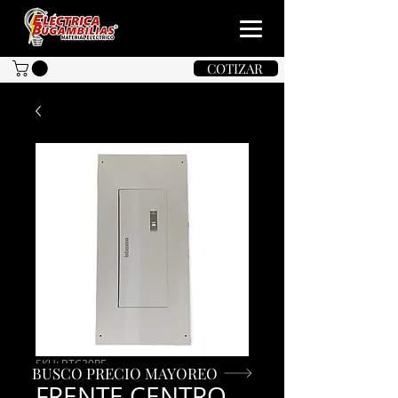
COTIZAR
SKU: BTC30RE
BUSCO PRECIO MAYOREO
FRENTE CENTRO