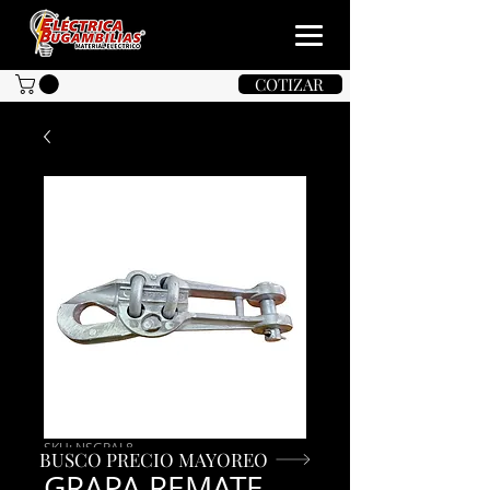
COTIZAR
SKU: NSGRAL8
BUSCO PRECIO MAYOREO
GRAPA REMATE