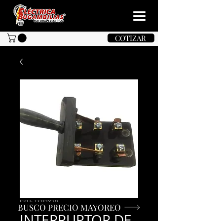
COTIZAR
SKU: TSP2X30
BUSCO PRECIO MAYOREO
INTERRUPTOR DE