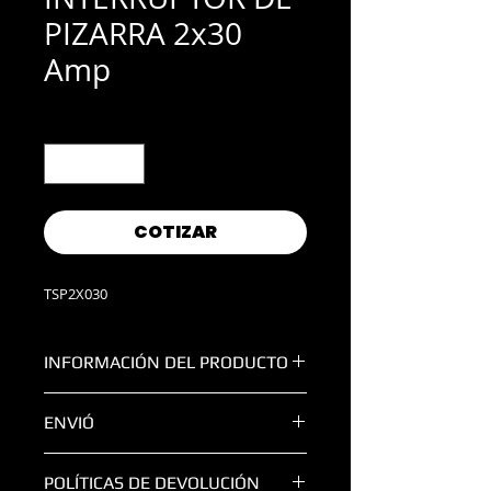
PIZARRA 2x30
Amp
Cantidad
*
COTIZAR
TSP2X030
INFORMACIÓN DEL PRODUCTO
Switch de pizarra doble tiro 2x30
ENVIÓ
AMP
TODAS LAS ENTREGAS FUERA DE LA
POLÍTICAS DE DEVOLUCIÓN
ZONA METROPOLITANA DE