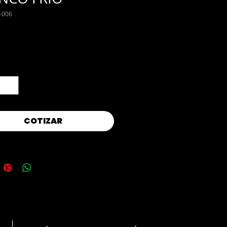
-006
d
*
COTIZAR