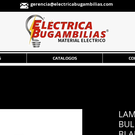
gerencia@electricabugambilias.com
S
CATALOGOS
CO
LAM
BUL
BLA