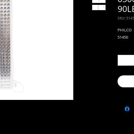
90L
SKU: 514
PHILCO
51450
Cantida