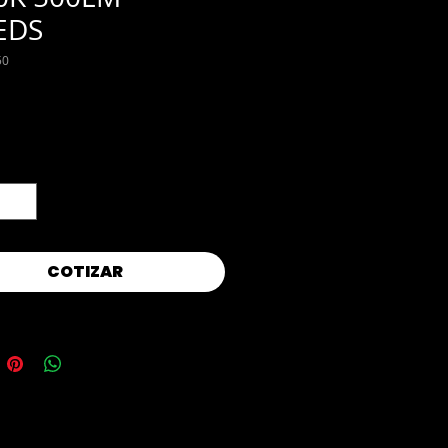
EDS
50
d
*
COTIZAR