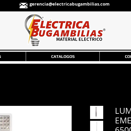
gerencia@electricabugambilias.com
S
CATALOGOS
CO
LUM
EME
650