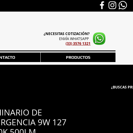
¿NECESITAS COTIZACIÓN?
ENVÍA WHATSAPP
(33) 3576 1321
NTACTO
PRODUCTOS
¿BUSCAS PR
INARIO DE
RGENCIA 9W 127
0K 500LM