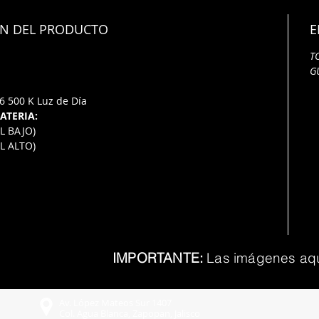
N DEL PRODUCTO
E
T
G
6 500 K Luz de Día
ATERIA:
L BAJO)
L ALTO)
IMPORTANTE:
Las imágenes aquí 
Av. López Mateos Sur 1407
Col. Agua Blanca, Zapopan, Jalisco