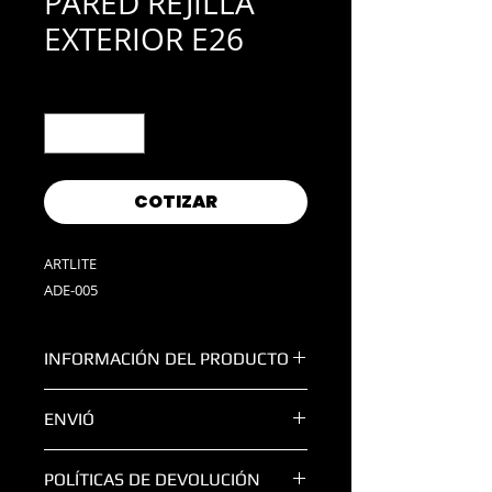
PARED REJILLA
EXTERIOR E26
Cantidad
*
COTIZAR
ARTLITE
ADE-005
INFORMACIÓN DEL PRODUCTO
COLOR:
Inox
ENVIÓ
MEDIDAS
DIMENSIONES:
229x260x89
TODAS LAS ENTREGAS FUERA DE LA
IP44
POLÍTICAS DE DEVOLUCIÓN
ZONA METROPOLITANA DE