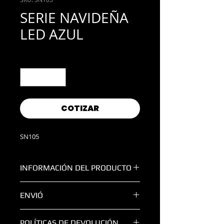
SERIE NAVIDEÑA
LED AZUL
Cantidad
*
COTIZAR
SN105
INFORMACIÓN DEL PRODUCTO
POTENCIA:
6W
ENVIÓ
COLOR:
Azul
VOLTAJE:
120V
TODAS LAS ENTREGAS FUERA DE LA
LUCES:
100 Mágicas
POLÍTICAS DE DEVOLUCIÓN