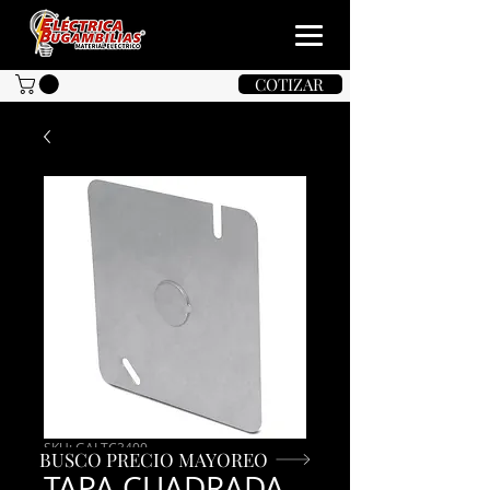
COTIZAR
SKU: GALTC3400
BUSCO PRECIO MAYOREO
TAPA CUADRADA