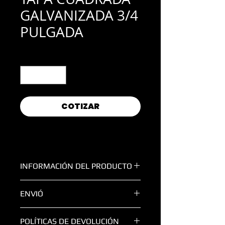
GALVANIZADA 3/4
PULGADA
Cantidad
*
COTIZAR
INFORMACIÓN DEL PRODUCTO
TAPA CUADRADA 3/4 PULGADA
ENVIÓ
TODAS LAS ENTREGAS FUERA DE LA
POLÍTICAS DE DEVOLUCIÓN
ZONA METROPOLITANA DE